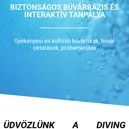
BIZTONSÁGOS BÚVÁRBÁZIS ÉS
INTERAKTÍV TANPÁLYA
Gyékényesi és külföldi búvártúrák, búvár
oktatások, próbamerülés
ÜDVÖZLÜNK A DIVING