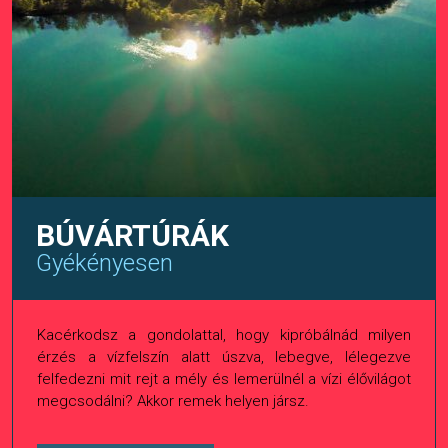
BÚVÁRTÚRÁK
Gyékényesen
Kacérkodsz a gondolattal, hogy kipróbálnád milyen
érzés a vízfelszín alatt úszva, lebegve, lélegezve
felfedezni mit rejt a mély és lemerülnél a vízi élővilágot
megcsodálni? Akkor remek helyen jársz.