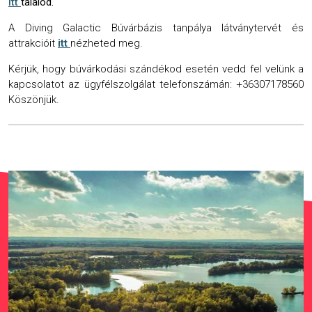
itt
találod.
A Diving Galactic Búvárbázis tanpálya látványtervét és
attrakcióit
itt
nézheted meg.
Kérjük, hogy búvárkodási szándékod esetén vedd fel velünk a
kapcsolatot az ügyfélszolgálat telefonszámán: +36307178560
Köszönjük.