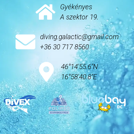
Gyékényes
A szektor 19.
diving.galactic@gmail.com
+36 30 717 8560
46°14'55.6"N
16°58'40.8"E