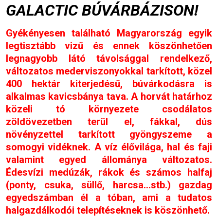
GALACTIC BÚVÁRBÁZISON!
Gyékényesen található Magyarország egyik
legtisztább vizű és ennek köszönhetően
legnagyobb látó távolsággal rendelkező,
változatos mederviszonyokkal tarkított, közel
400 hektár kiterjedésű, búvárkodásra is
alkalmas kavicsbánya tava. A horvát határhoz
közeli tó környezete csodálatos
zöldövezetben terül el, fákkal, dús
növényzettel tarkított gyöngyszeme a
somogyi vidéknek. A víz élővilága, hal és faji
valamint egyed állománya változatos.
Édesvízi medúzák, rákok és számos halfaj
(ponty, csuka, süllő, harcsa…stb.) gazdag
egyedszámban él a tóban, ami a tudatos
halgazdálkodói telepítéseknek is köszönhető.