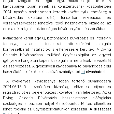
céljait szolgáló és segítő együttműködés jött létre. A
kavicsbánya tóban ennek az konszenzusnak köszönhetően
2024. nyarától szabályozott keretek között nyílik lehetőség a
búvárkodás oktatási célú, turisztikai, rekreációs és
versenyszervezést lehetővé tevő használatára kizárólag az
erre a célra kijelölt biztonságos búvár pályákon és zónákban.
Kialakításra került egy új, biztonságos búvárbázis és interaktív
tanpálya, valamint turisztikai attrakcióként szolgáló
környezetbarát installációk is elhelyezésre kerültek. A Diving
Galactic búvárbázisnál működő ügyfélszolgálat az egyedi
igényekre hangoltan képes kiszolgálni a merülések tervezését
és szervezését. A gyékényesi kavicsbánya tó búvárkodás célú
használatának feltételeit,
a búvárszabályzatot
itt
olvashatod.
A gyékényesi kavicsbánya tóban történő búvárkodásra
2024.06.15-től kezdődően kizárólag előzetes, díjmentes
regisztrációt és bejelentkezést követően van lehetőség. Az új
Diving Galactic Búvárbázis használatához előfoglalás
szükséges, a bázison helyet és időpontot térítés ellenében
lehet foglalni az ügyfélszolgálatunkon keresztül.
A díjszabást