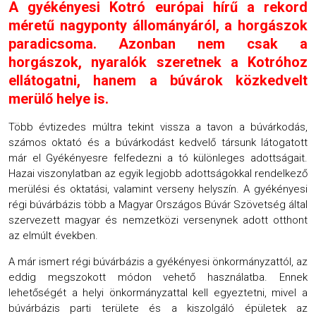
A gyékényesi Kotró európai hírű a rekord
méretű nagyponty állományáról, a horgászok
paradicsoma. Azonban nem csak a
horgászok, nyaralók szeretnek a Kotróhoz
ellátogatni, hanem a búvárok közkedvelt
merülő helye is.
Több évtizedes múltra tekint vissza a tavon a búvárkodás,
számos oktató és a búvárkodást kedvelő társunk látogatott
már el Gyékényesre felfedezni a tó különleges adottságait.
Hazai viszonylatban az egyik legjobb adottságokkal rendelkező
merülési és oktatási, valamint verseny helyszín. A gyékényesi
régi búvárbázis több a Magyar Országos Búvár Szövetség által
szervezett magyar és nemzetközi versenynek adott otthont
az elmúlt években.
A már ismert régi búvárbázis a gyékényesi önkormányzattól, az
eddig megszokott módon vehető használatba. Ennek
lehetőségét a helyi önkormányzattal kell egyeztetni, mivel a
búvárbázis parti területe és a kiszolgáló épületek az