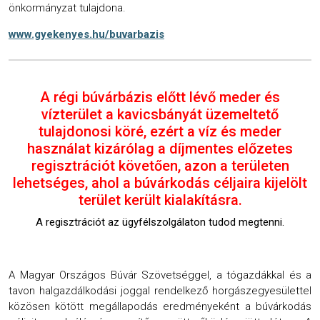
önkormányzat tulajdona.
www.gyekenyes.hu/buvarbazis
A régi búvárbázis előtt lévő meder és
vízterület a kavicsbányát üzemeltető
tulajdonosi köré, ezért a víz és meder
használat kizárólag a díjmentes előzetes
regisztrációt követően, azon a területen
lehetséges, ahol a búvárkodás céljaira kijelölt
terület került kialakításra.
A regisztrációt az ügyfélszolgálaton tudod megtenni.
A Magyar Országos Búvár Szövetséggel, a tógazdákkal és a
tavon halgazdálkodási joggal rendelkező horgászegyesülettel
közösen kötött megállapodás eredményeként a búvárkodás