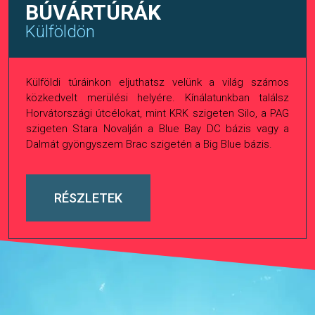
BÚVÁRTÚRÁK
Külföldön
Külföldi túráinkon eljuthatsz velünk a világ számos
közkedvelt merülési helyére. Kínálatunkban találsz
Horvátországi útcélokat, mint KRK szigeten Silo, a PAG
szigeten Stara Novalján a Blue Bay DC bázis vagy a
Dalmát gyöngyszem Brac szigetén a Big Blue bázis.
RÉSZLETEK