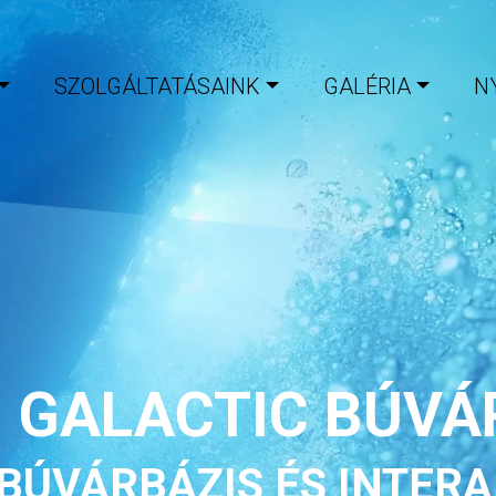
SZOLGÁLTATÁSAINK
GALÉRIA
N
G GALACTIC BÚVÁ
BÚVÁRBÁZIS ÉS INTERA