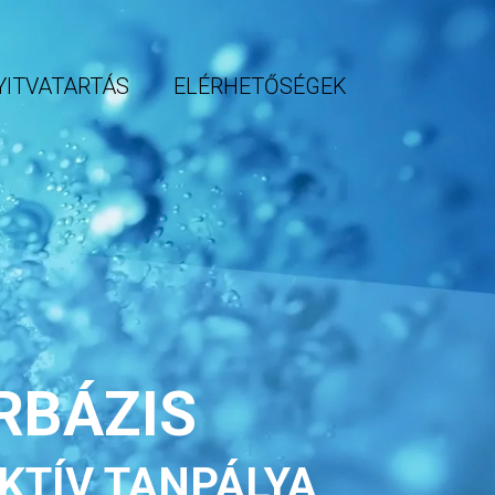
YITVATARTÁS
ELÉRHETŐSÉGEK
RBÁZIS
KTÍV TANPÁLYA