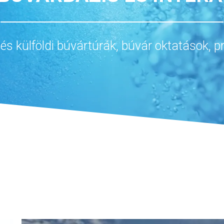
és külföldi búvártúrák, búvár oktatások, 