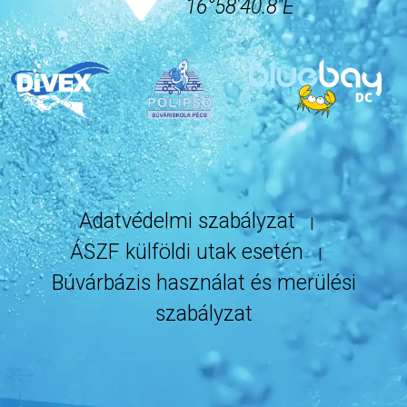
16°58'40.8"E
Adatvédelmi szabályzat
ÁSZF külföldi utak esetén
Búvárbázis használat és merülési
szabályzat