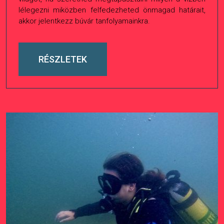
lélegezni miközben felfedezheted önmagad határait,
akkor jelentkezz búvár tanfolyamainkra.
RÉSZLETEK