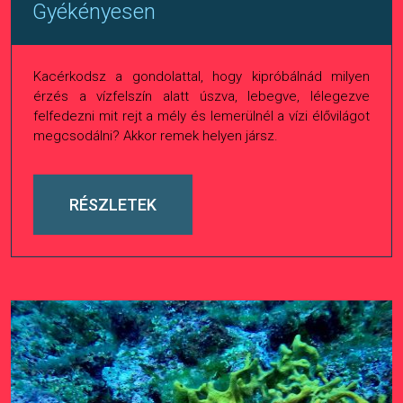
Gyékényesen
Kacérkodsz a gondolattal, hogy kipróbálnád milyen
érzés a vízfelszín alatt úszva, lebegve, lélegezve
felfedezni mit rejt a mély és lemerülnél a vízi élővilágot
megcsodálni? Akkor remek helyen jársz.
RÉSZLETEK