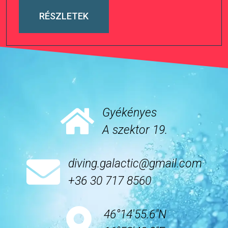
RÉSZLETEK
Gyékényes
A szektor 19.
diving.galactic@gmail.com
+36 30 717 8560
46°14'55.6"N