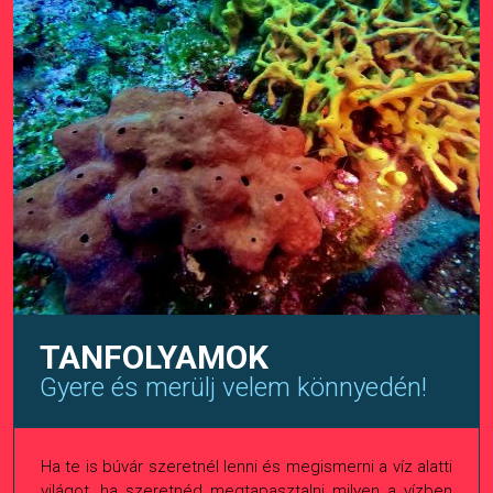
TANFOLYAMOK
Gyere és merülj velem könnyedén!
Ha te is búvár szeretnél lenni és megismerni a víz alatti
világot, ha szeretnéd megtapasztalni milyen a vízben