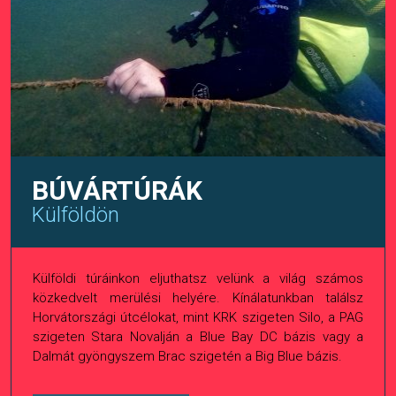
BÚVÁRTÚRÁK
Külföldön
Külföldi túráinkon eljuthatsz velünk a világ számos
közkedvelt merülési helyére. Kínálatunkban találsz
Horvátországi útcélokat, mint KRK szigeten Silo, a PAG
szigeten Stara Novalján a Blue Bay DC bázis vagy a
Dalmát gyöngyszem Brac szigetén a Big Blue bázis.