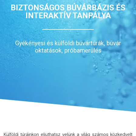
BIZTONSÁGOS BÚVÁRBÁZIS ÉS
INTERAKTÍV TANPÁLYA
Gyékényesi és külföldi búvártúrák, búvár
oktatások, próbamerülés
Külföldi túráinkon eljuthatsz velünk a világ számos közkedvelt