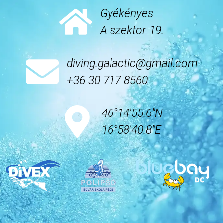
Gyékényes
A szektor 19.
diving.galactic@gmail.com
+36 30 717 8560
46°14'55.6"N
16°58'40.8"E