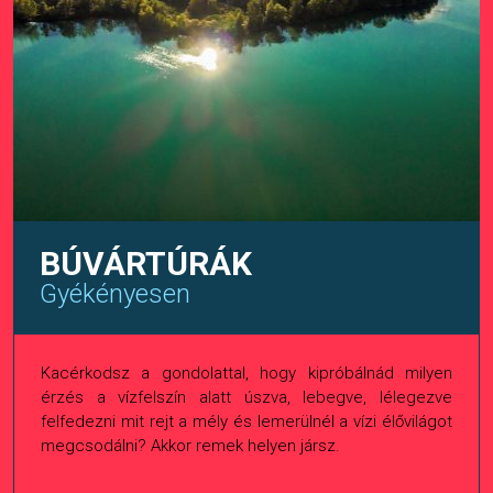
BÚVÁRTÚRÁK
Gyékényesen
Kacérkodsz a gondolattal, hogy kipróbálnád milyen
érzés a vízfelszín alatt úszva, lebegve, lélegezve
felfedezni mit rejt a mély és lemerülnél a vízi élővilágot
megcsodálni? Akkor remek helyen jársz.