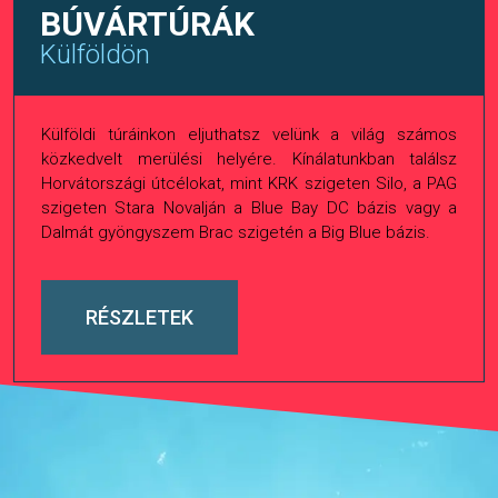
BÚVÁRTÚRÁK
Külföldön
Külföldi túráinkon eljuthatsz velünk a világ számos
közkedvelt merülési helyére. Kínálatunkban találsz
Horvátországi útcélokat, mint KRK szigeten Silo, a PAG
szigeten Stara Novalján a Blue Bay DC bázis vagy a
Dalmát gyöngyszem Brac szigetén a Big Blue bázis.
RÉSZLETEK