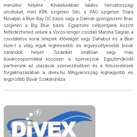
merülési helyére. Kínálatunkban találsz Horvátországi
útcélokat, mint KRK szigeten Silo, a PAG szigeten Stara
Novalján a Blue Bay DC bázis vagy a Dalmát gyöngyszem Brac
szigetén a Big Blue bázis. Egyiptomi célpontjaink között
felfedezheted velünk a Vörös-tenger csodáit Marsha Sagrán a
csodálatos koral telepek élővilágát vagy Dahabot és a Blue
Hole-t a világ egyik leghíresebb és legveszélyesebb búvár
zarándok helyét. Túráinkat önállóan vagy más
búvárcsoportokkal közösen is szervezzük. Együttműködő
partnerünk az utazások szervezésében és a felszerelések
forgalmazásában a divex.hu MAgyarország legnagyobb és
legprofibb Búvár Szakáruháza.