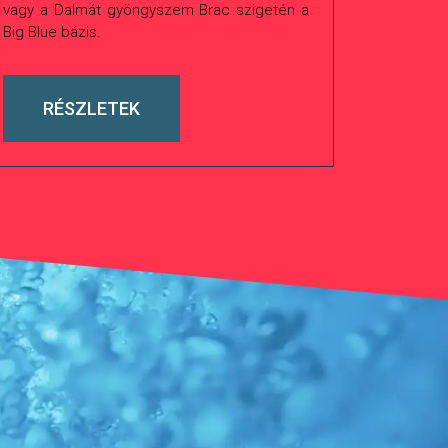
vagy a Dalmát gyöngyszem Brac szigetén a
Big Blue bázis.
RÉSZLETEK