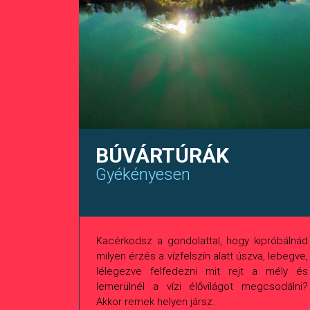
BÚVÁRTÚRÁK
Gyékényesen
Kacérkodsz a gondolattal, hogy kipróbálnád
milyen érzés a vízfelszín alatt úszva, lebegve,
lélegezve felfedezni mit rejt a mély és
lemerülnél a vízi élővilágot megcsodálni?
Akkor remek helyen jársz.