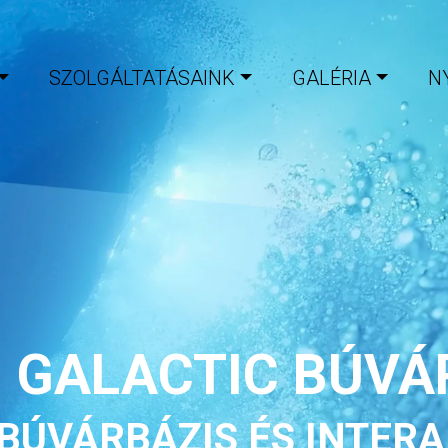
SZOLGÁLTATÁSAINK
GALÉRIA
N
G GALACTIC BÚVÁ
BÚVÁRBÁZIS ÉS INTERA