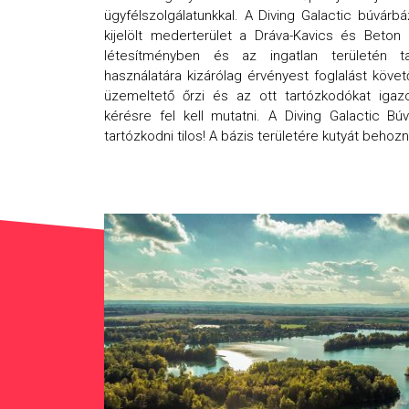
ügyfélszolgálatunkkal. A Diving Galactic búvárb
kijelölt mederterület a Dráva-Kavics és Beton 
létesítményben és az ingatlan területén ta
használatára kizárólag érvényest foglalást köve
üzemeltető őrzi és az ott tartózkodókat igazolt
kérésre fel kell mutatni. A Diving Galactic Búvá
tartózkodni tilos! A bázis területére kutyát behozni