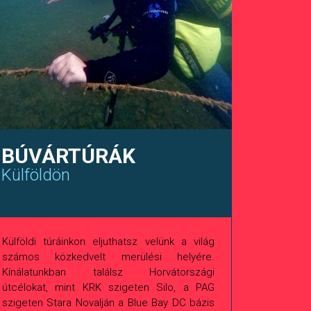
BÚVÁRTÚRÁK
Külföldön
Külföldi túráinkon eljuthatsz velünk a világ
számos közkedvelt merülési helyére.
Kínálatunkban találsz Horvátországi
útcélokat, mint KRK szigeten Silo, a PAG
szigeten Stara Novalján a Blue Bay DC bázis