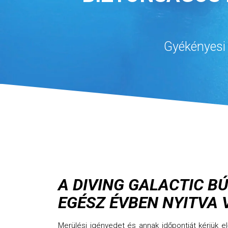
Gyékényesi 
A DIVING GALACTIC B
EGÉSZ ÉVBEN NYITVA 
Merülési igényedet és annak időpontját kérjük 