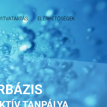
YITVATARTÁS
ELÉRHETŐSÉGEK
RBÁZIS
KTÍV TANPÁLYA