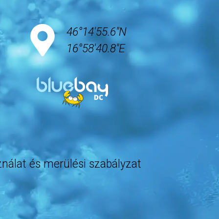
46°14'55.6"N
16°58'40.8"E
nálat és merülési szabályzat