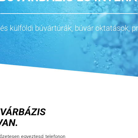
és külföldi búvártúrák, búvár oktatások, 
ÚVÁRBÁZIS
VAN.
előzetesen egyeztesd telefonon