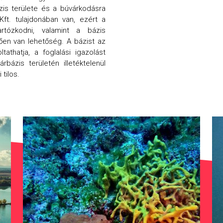
ázis területe és a búvárkodásra
Kft. tulajdonában van, ezért a
rtózkodni, valamint a bázis
tően van lehetőség. A bázist az
athatja, a foglalási igazolást
rbázis területén illetéktelenül
 tilos.