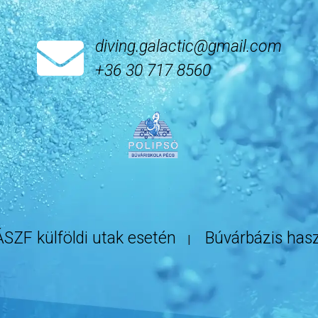
diving.galactic@gmail.com
+36 30 717 8560
ÁSZF külföldi utak esetén
Búvárbázis hasz