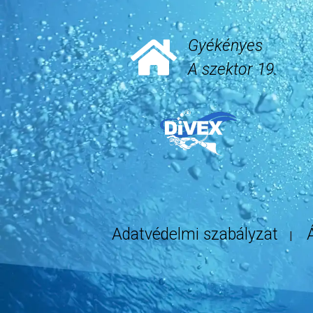
Gyékényes
A szektor 19.
Adatvédelmi szabályzat